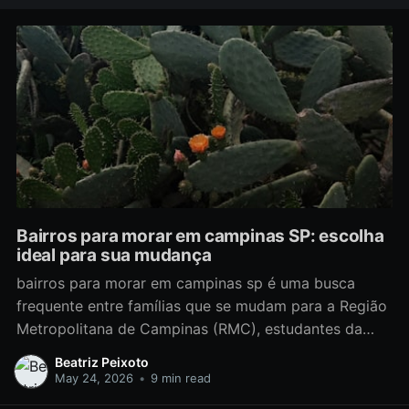
Bairros para morar em campinas SP: escolha
ideal para sua mudança
bairros para morar em campinas sp é uma busca
frequente entre famílias que se mudam para a Região
Metropolitana de Campinas (RMC), estudantes da
Unicamp e da PUC, profissionais com deslocamento
Beatriz Peixoto
diário e empresas que estabelecem filiais na região.
May 24, 2026
•
9 min read
Este guia técnico e prático foi pensado para quem vai